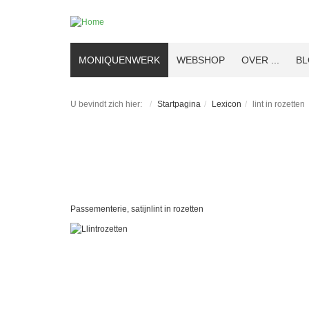
MONIQUENWERK
WEBSHOP
OVER ...
B
U bevindt zich hier:
Startpagina
Lexicon
lint in rozetten
Passementerie, satijnlint in rozetten