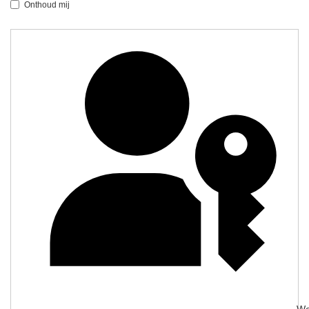
Onthoud mij
We