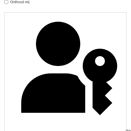
Onthoud mij
We