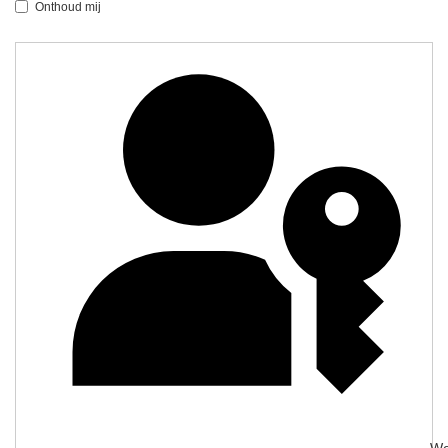
Onthoud mij
We