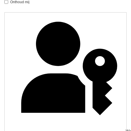
Onthoud mij
We