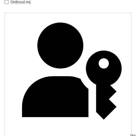
Onthoud mij
We