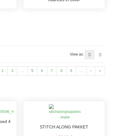
View as:
2
3
...
5
6
7
8
9
...
›
»
loed 4
STITCH ALONG PAKKET