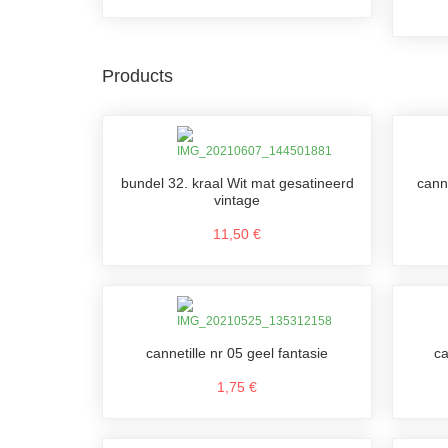
Products
bundel 32. kraal Wit mat gesatineerd
cann
vintage
11,50 €
cannetille nr 05 geel fantasie
ca
1,75 €