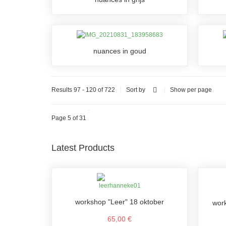
nuances in goud
Results 97 - 120 of 722
per page
Sort by
Show
Page 5 of 31
Latest Products
workshop "Leer" 18 oktober
work
65,00 €