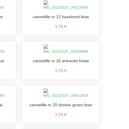
ée
cannetille nr 12 hazelnoot lisse
1,75 €
aal
cannetille nr 16 antraciet frisée
1,75 €
al
cannetille nr 20 donker groen lisse
1,75 €