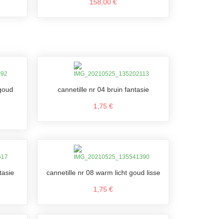
158,00 €
 goud
cannetille nr 04 bruin fantasie
1,75 €
tasie
cannetille nr 08 warm licht goud lisse
1,75 €