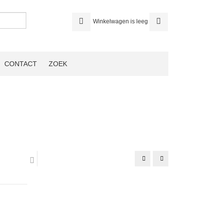
Winkelwagen is leeg
CONTACT
ZOEK
bolijzer
bolijzer
32
03