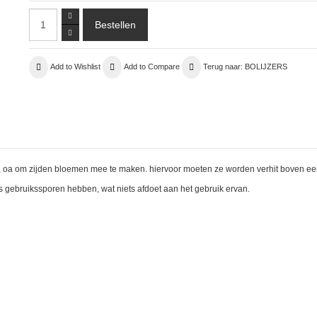
Add to Wishlist
Add to Compare
Terug naar: BOLIJZERS
n, oa om zijden bloemen mee te maken. hiervoor moeten ze worden verhit boven een
s gebruikssporen hebben, wat niets afdoet aan het gebruik ervan.