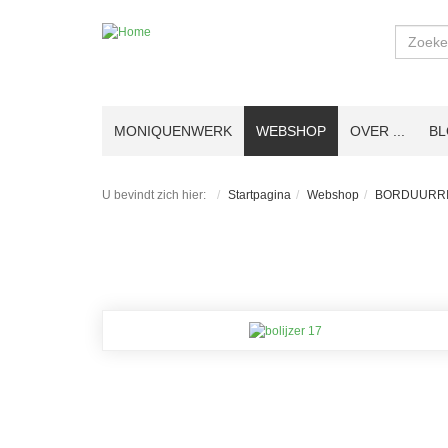
Zoeken
MONIQUENWERK
WEBSHOP
OVER ...
B
U bevindt zich hier:
Startpagina
Webshop
BORDUURRI