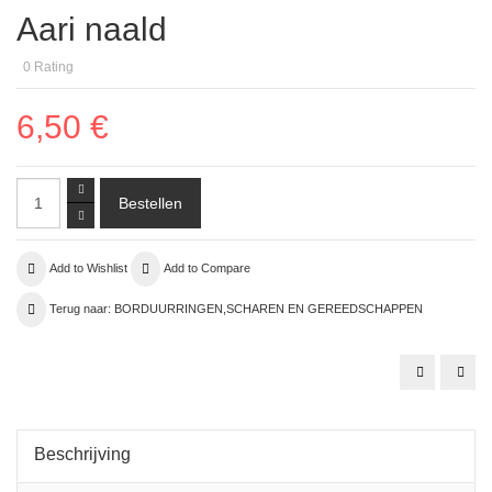
Aari naald
0
Rating
6,50 €
Add to Wishlist
Add to Compare
Terug naar: BORDUURRINGEN,SCHAREN EN GEREEDSCHAPPEN
zijdevloeip
"Gou
Beschrijving