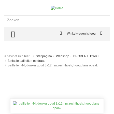
Zoeken
TOGGLE MENU
Winkelwagen is leeg
U bevindt zich hier:
Startpagina
Webshop
BRODERIE D'ART
fantasie pailletten op draad
pailletten 44, donker goud 3x12mm, rechthoek, hoogglans opaak