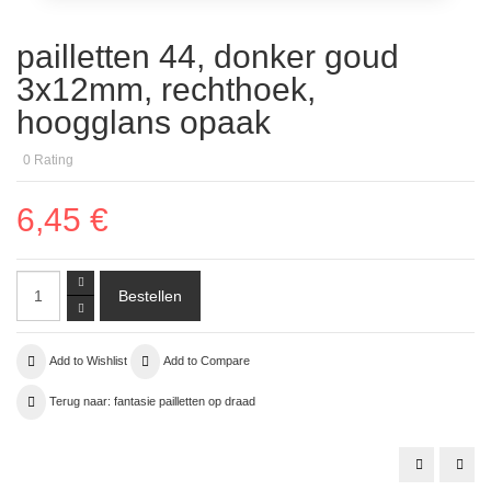
pailletten 44, donker goud
3x12mm, rechthoek,
hoogglans opaak
0
Rating
6,45 €
Add to Wishlist
Add to Compare
Terug naar: fantasie pailletten op draad
pailletten
paill
43,
32,
zwart
zwar