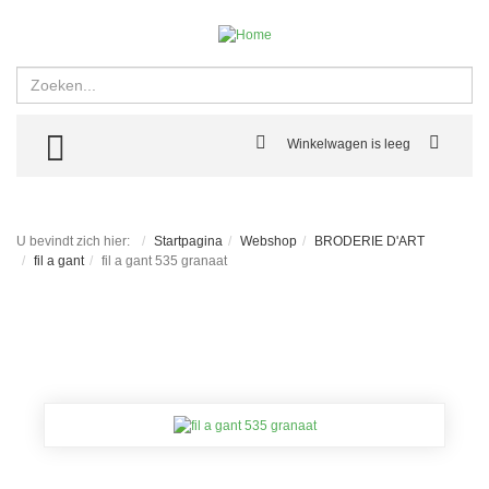
Zoeken
TOGGLE MENU
Winkelwagen is leeg
U bevindt zich hier:
Startpagina
Webshop
BRODERIE D'ART
fil a gant
fil a gant 535 granaat