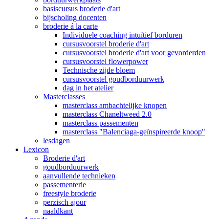
basiscursus broderie d'art
bijscholing docenten
broderie á la carte
Individuele coaching intuïtief borduren
cursusvoorstel broderie d'art
cursusvoorstel broderie d'art voor gevorderden
cursusvoorstel flowerpower
Technische zijde bloem
cursusvoorstel goudborduurwerk
dag in het atelier
Masterclasses
masterclass ambachtelijke knopen
masterclass Chaneltweed 2.0
masterclass passementen
masterclass "Balenciaga-geïnspireerde knoop"
lesdagen
Lexicon
Broderie d'art
goudborduurwerk
aanvullende technieken
passementerie
freestyle broderie
perzisch ajour
naaldkant