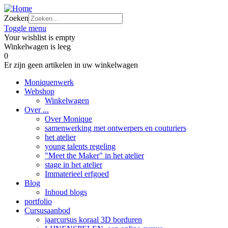
Zoeken
Toggle menu
Your wishlist is empty
Winkelwagen is leeg
0
Er zijn geen artikelen in uw winkelwagen
Moniquenwerk
Webshop
Winkelwagen
Over ...
Over Monique
samenwerking met ontwerpers en couturiers
het atelier
young talents regeling
"Meet the Maker" in het atelier
stage in het atelier
Immaterieel erfgoed
Blog
Inhoud blogs
portfolio
Cursusaanbod
jaarcursus koraal 3D borduren