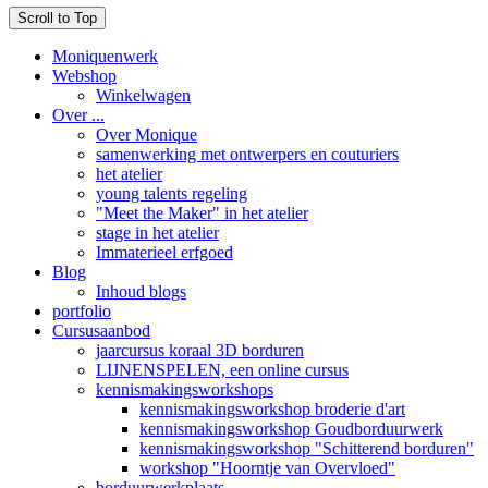
Scroll to Top
Moniquenwerk
Webshop
Winkelwagen
Over ...
Over Monique
samenwerking met ontwerpers en couturiers
het atelier
young talents regeling
"Meet the Maker" in het atelier
stage in het atelier
Immaterieel erfgoed
Blog
Inhoud blogs
portfolio
Cursusaanbod
jaarcursus koraal 3D borduren
LIJNENSPELEN, een online cursus
kennismakingsworkshops
kennismakingsworkshop broderie d'art
kennismakingsworkshop Goudborduurwerk
kennismakingsworkshop "Schitterend borduren"
workshop "Hoorntje van Overvloed"
borduurwerkplaats