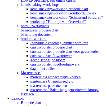
LIJNENSPELEN, een online cursus
kennismakingsworkshops
kennismakingsworkshop broderie d'art
kennismakingsworkshop Goudborduurwerk
kennismakingsworkshop "Schitterend borduren"
workshop "Hoorntje van Overvloed"
borduurwerkplaats
basiscursus broderie d'art
bijscholing docenten
broderie á la carte
Individuele coaching intuïtief borduren
cursusvoorstel broderie d'art
cursusvoorstel broderie d'art voor gevorderden
cursusvoorstel flowerpower
Technische zijde bloem
cursusvoorstel goudborduurwerk
dag in het atelier
Masterclasses
masterclass ambachtelijke knopen
masterclass Chaneltweed 2.0
masterclass passementen
masterclass "Balenciaga-geïnspireerde knoop"
lesdagen
Lexicon
Broderie d'art