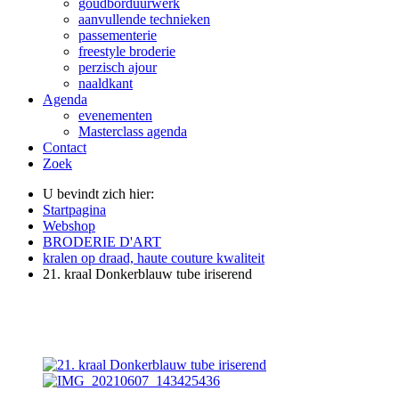
goudborduurwerk
aanvullende technieken
passementerie
freestyle broderie
perzisch ajour
naaldkant
Agenda
evenementen
Masterclass agenda
Contact
Zoek
U bevindt zich hier:
Startpagina
Webshop
BRODERIE D'ART
kralen op draad, haute couture kwaliteit
21. kraal Donkerblauw tube iriserend