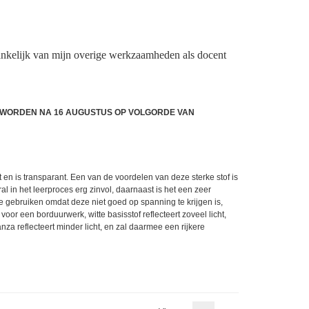
nkelijk van mijn overige werkzaamheden als docent
DE WORDEN NA 16 AUGUSTUS OP VOLGORDE VAN
t en is transparant. Een van de voordelen van deze sterke stof is
l in het leerproces erg zinvol, daarnaast is het een zeer
te gebruiken omdat deze niet goed op spanning te krijgen is,
oor een borduurwerk, witte basisstof reflecteert zoveel licht,
za reflecteert minder licht, en zal daarmee een rijkere