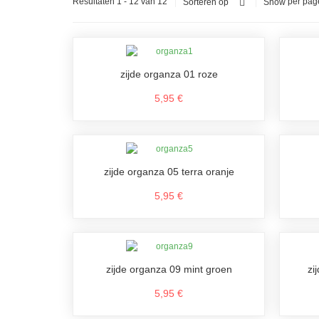
Resultaten 1 - 12 van 12
per pag
Sorteren op
Show
zijde organza 01 roze
5,95 €
zijde organza 05 terra oranje
5,95 €
zijde organza 09 mint groen
zi
5,95 €