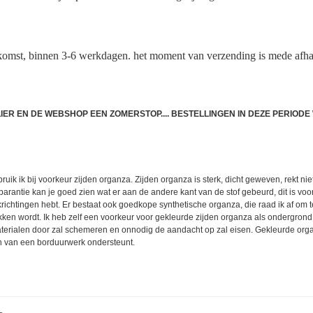
komst, binnen 3-6 werkdagen. het moment van verzending is mede afha
TLIER EN DE WEBSHOP EEN ZOMERSTOP.... BESTELLINGEN IN DEZE PERIO
uik ik bij voorkeur zijden organza. Zijden organza is sterk, dicht geweven, rekt nie
antie kan je goed zien wat er aan de andere kant van de stof gebeurd, dit is voora
ekrichtingen hebt. Er bestaat ook goedkope synthetische organza, die raad ik af om 
okken wordt. Ik heb zelf een voorkeur voor gekleurde zijden organza als ondergrond v
materialen door zal schemeren en onnodig de aandacht op zal eisen. Gekleurde organ
on van een borduurwerk ondersteunt.