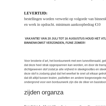
LEVERTIJD:
bestellingen worden verwerkt op volgorde van binnen
en werk in opdracht.
minimum aankoopbedrag €10
VAKANTIE! VAN 20 JULI TOT 16 AUGUSTUS HOUD HET A
BINNENKOMST VERZONDEN, FIJNE ZOMER!
Voor broderie d’art, het borduurwerk met een lunevillenaald, gebr
dat deze heel strak opgespannen kan worden, en door de transpar
dichtgeweven stof zodat je alle vrijheid in steekgroottes en ste
deze stof is zodanig glad dat het weefsel te snel uit elkaar getr
dat dit altijd tussen kralen, pailletten en andere toegevoegde 
ondergrond voor een borduurwerk zijn die de sfeer en basisto
zijden organza