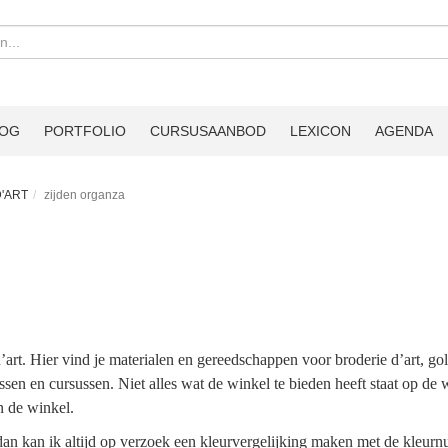
LOG
PORTFOLIO
CURSUSAANBOD
LEXICON
AGENDA
'ART
zijden organza
t. Hier vind je materialen en gereedschappen voor broderie d’art, go
ssen en cursussen. Niet alles wat de winkel te bieden heeft staat op de 
n de winkel.
, dan kan ik altijd op verzoek een kleurvergelijking maken met de kle