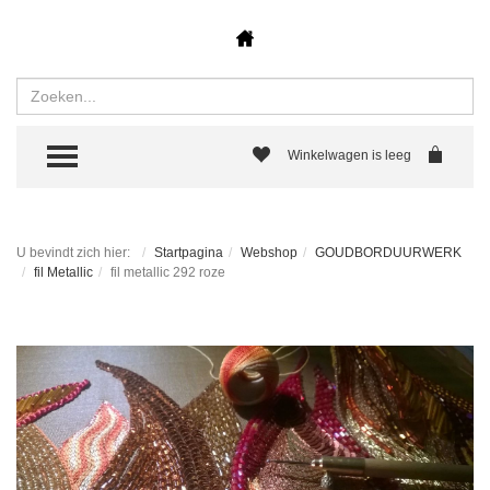
Zoeken
TOGGLE MENU
Winkelwagen is leeg
U bevindt zich hier:
Startpagina
Webshop
GOUDBORDUURWERK
fil Metallic
fil metallic 292 roze