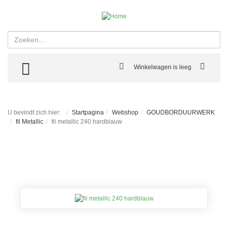
Zoeken
TOGGLE MENU
Winkelwagen is leeg
U bevindt zich hier:
Startpagina
Webshop
GOUDBORDUURWERK
fil Metallic
fil metallic 240 hardblauw