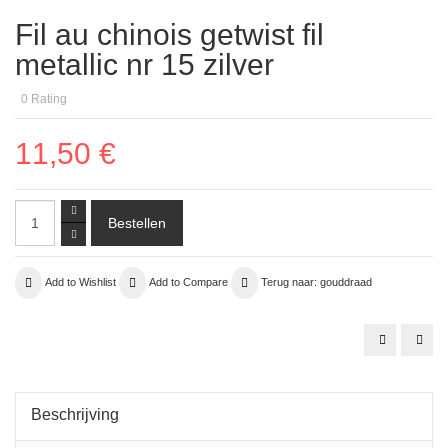
Fil au chinois getwist fil
metallic nr 15 zilver
0
Rating
11,50 €
Add to Wishlist
Add to Compare
Terug naar: gouddraad
gouddraad
Fil
22.
au
goud
chin
1,7mm
getw
gefaceteer
fil
meta
nr
Beschrijving
15
brui