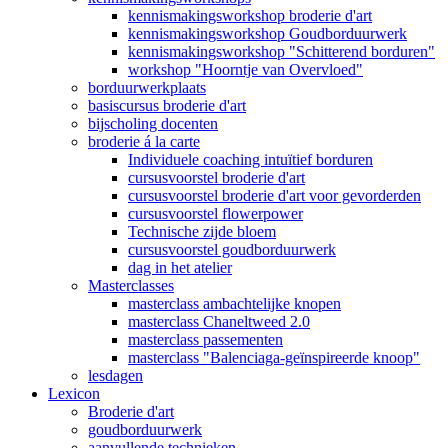
kennismakingsworkshop broderie d'art
kennismakingsworkshop Goudborduurwerk
kennismakingsworkshop "Schitterend borduren"
workshop "Hoorntje van Overvloed"
borduurwerkplaats
basiscursus broderie d'art
bijscholing docenten
broderie á la carte
Individuele coaching intuïtief borduren
cursusvoorstel broderie d'art
cursusvoorstel broderie d'art voor gevorderden
cursusvoorstel flowerpower
Technische zijde bloem
cursusvoorstel goudborduurwerk
dag in het atelier
Masterclasses
masterclass ambachtelijke knopen
masterclass Chaneltweed 2.0
masterclass passementen
masterclass "Balenciaga-geïnspireerde knoop"
lesdagen
Lexicon
Broderie d'art
goudborduurwerk
aanvullende technieken