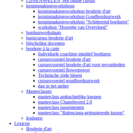
LIJNENSPELEN, een online cursus
kennismakingsworkshops
kennismakingsworkshop broderie d'art
kennismakingsworkshop Goudborduurwerk
kennismakingsworkshop "Schitterend borduren"
workshop "Hoorntje van Overvloed"
borduurwerkplaats
basiscursus broderie d'art
bijscholing docenten
broderie á la carte
Individuele coaching intuïtief borduren
cursusvoorstel broderie d'art
cursusvoorstel broderie d'art voor gevorderden
cursusvoorstel flowerpower
Technische zijde bloem
cursusvoorstel goudborduurwerk
dag in het atelier
Masterclasses
masterclass ambachtelijke knopen
masterclass Chaneltweed 2.0
masterclass passementen
masterclass "Balenciaga-geïnspireerde knoop"
lesdagen
Lexicon
Broderie d'art