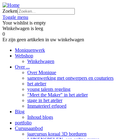
Zoeken
Toggle menu
Your wishlist is empty
Winkelwagen is leeg
0
Er zijn geen artikelen in uw winkelwagen
Moniquenwerk
Webshop
Winkelwagen
Over ...
Over Monique
samenwerking met ontwerpers en couturiers
het atelier
young talents regeling
"Meet the Maker" in het atelier
stage in het atelier
Immaterieel erfgoed
Blog
Inhoud blogs
portfolio
Cursusaanbod
jaarcursus koraal 3D borduren