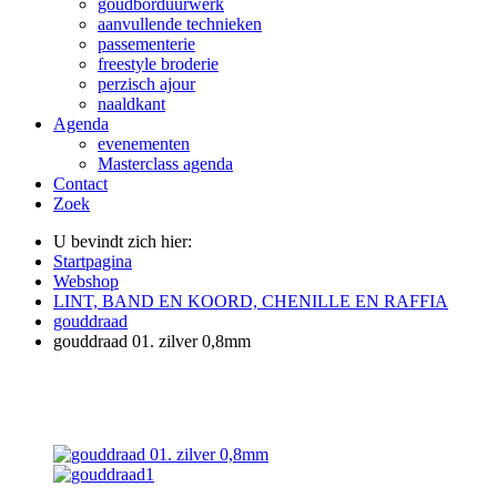
goudborduurwerk
aanvullende technieken
passementerie
freestyle broderie
perzisch ajour
naaldkant
Agenda
evenementen
Masterclass agenda
Contact
Zoek
U bevindt zich hier:
Startpagina
Webshop
LINT, BAND EN KOORD, CHENILLE EN RAFFIA
gouddraad
gouddraad 01. zilver 0,8mm