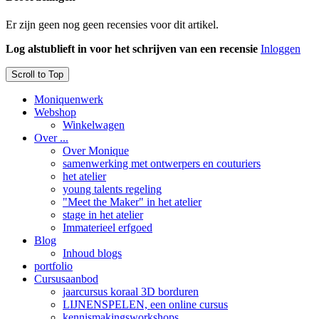
Er zijn geen nog geen recensies voor dit artikel.
Log alstublieft in voor het schrijven van een recensie
Inloggen
Scroll to Top
Moniquenwerk
Webshop
Winkelwagen
Over ...
Over Monique
samenwerking met ontwerpers en couturiers
het atelier
young talents regeling
"Meet the Maker" in het atelier
stage in het atelier
Immaterieel erfgoed
Blog
Inhoud blogs
portfolio
Cursusaanbod
jaarcursus koraal 3D borduren
LIJNENSPELEN, een online cursus
kennismakingsworkshops