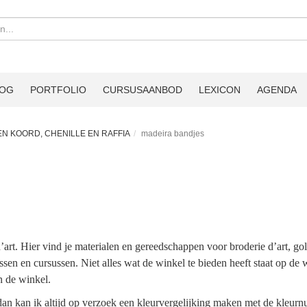
LOG
PORTFOLIO
CURSUSAANBOD
LEXICON
AGENDA
 EN KOORD, CHENILLE EN RAFFIA
madeira bandjes
t. Hier vind je materialen en gereedschappen voor broderie d’art, go
ssen en cursussen. Niet alles wat de winkel te bieden heeft staat op de 
n de winkel.
, dan kan ik altijd op verzoek een kleurvergelijking maken met de kle