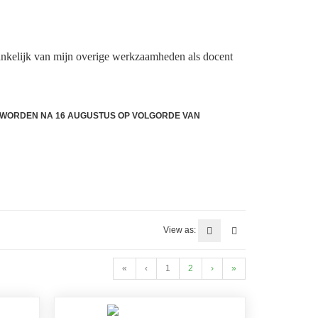
nkelijk van mijn overige werkzaamheden als docent
DE WORDEN NA 16 AUGUSTUS OP VOLGORDE VAN
View as:
«
‹
1
2
›
»