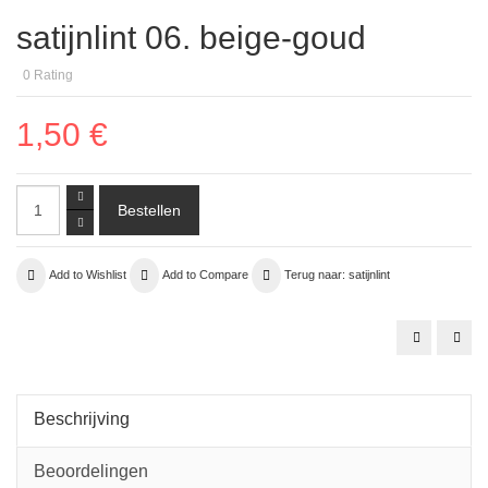
satijnlint 06. beige-goud
0
Rating
1,50 €
Add to Wishlist
Add to Compare
Terug naar: satijnlint
satijnlint
satij
13.
02.
grijs
paar
Beschrijving
Beoordelingen