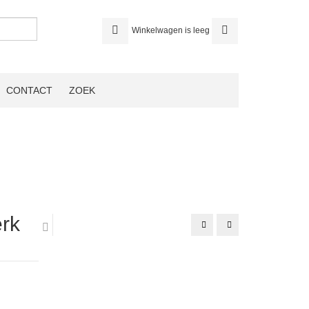
Winkelwagen is leeg
CONTACT
ZOEK
rk
zwarte
armband
rozet,
vague
corsage
broche