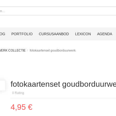
LOG
PORTFOLIO
CURSUSAANBOD
LEXICON
AGENDA
ERK COLLECTIE
fotokaartenset goudborduurwerk
fotokaartenset goudborduurwe
0
Rating
4,95 €