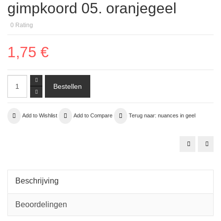
gimpkoord 05. oranjegeel
0
Rating
1,75 €
Add to Wishlist
Add to Compare
Terug naar: nuances in geel
zijde
asso
organza
perl
07
zon
fel
geel
geel
Beschrijving
Beoordelingen