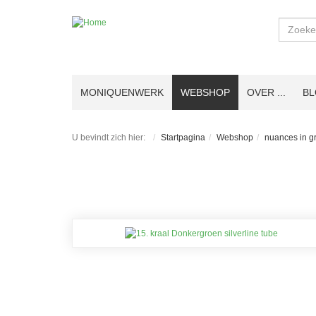
Zoeken
MONIQUENWERK
WEBSHOP
OVER ...
B
U bevindt zich hier:
Startpagina
Webshop
nuances in g