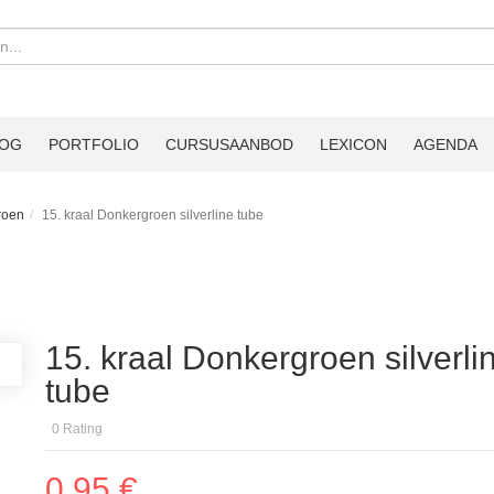
LOG
PORTFOLIO
CURSUSAANBOD
LEXICON
AGENDA
roen
15. kraal Donkergroen silverline tube
15. kraal Donkergroen silverli
tube
0
Rating
0,95 €