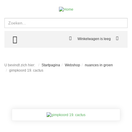
Zoeken
TOGGLE MENU
Winkelwagen is leeg
U bevindt zich hier:
Startpagina
Webshop
nuances in groen
gimpkoord 19. cactus