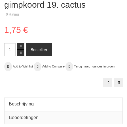
gimpkoord 19. cactus
0
Rating
1,75 €
Add to Wishlist
Add to Compare
Terug naar: nuances in groen
zijde
14.
organza
kraa
09
Held
mint
silve
groen
½
tube
Beschrijving
Beoordelingen