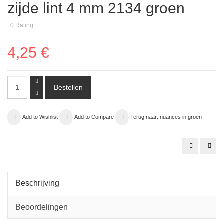
zijde lint 4 mm 2134 groen
0
Rating
4,25 €
Add to Wishlist
Add to Compare
Terug naar: nuances in groen
zijde
14.
organza
kraa
09
Held
mint
silve
groen
½
tube
Beschrijving
Beoordelingen