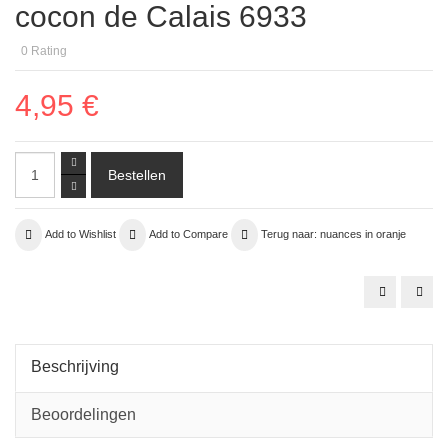
cocon de Calais 6933
0
Rating
4,95 €
Add to Wishlist
Add to Compare
Terug naar: nuances in oranje
zijden
10.
chiffon
kraa
1
Oran
terra
silve
oranje
tube
Beschrijving
Beoordelingen