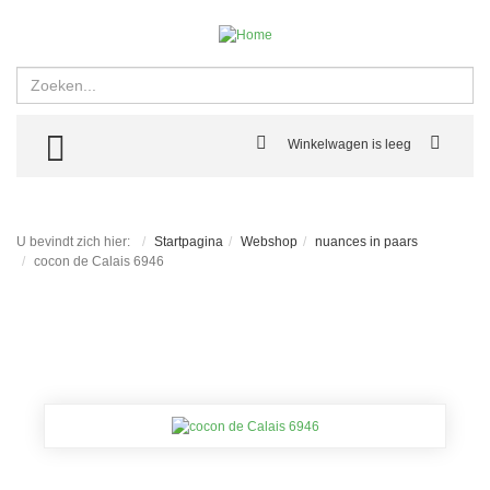
Zoeken
TOGGLE MENU
Winkelwagen is leeg
U bevindt zich hier:
Startpagina
Webshop
nuances in paars
cocon de Calais 6946