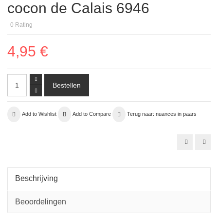
cocon de Calais 6946
0
Rating
4,95 €
Add to Wishlist
Add to Compare
Terug naar: nuances in paars
zijde
01.
organza
kraa
04
lila
aubergine
tran
3
face
Beschrijving
Beoordelingen