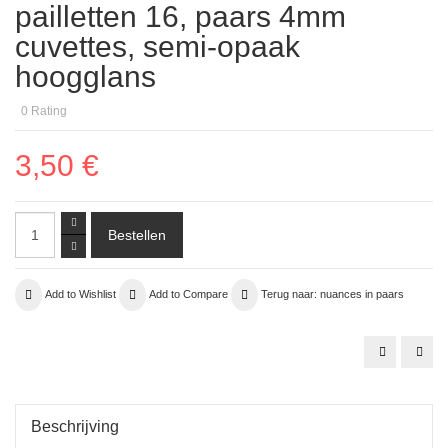
pailletten 16, paars 4mm
cuvettes, semi-opaak
hoogglans
0
Rating
3,50 €
Add to Wishlist
Add to Compare
Terug naar: nuances in paars
zijde
01.
organza
kraa
04
lila
aubergine
tran
3
face
Beschrijving