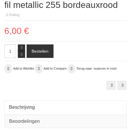
fil metallic 255 bordeauxrood
0
Rating
6,00 €
Add to Wishlist
Add to Compare
Terug naar: nuances in rood
zijde
06.
lint
kraa
4
Bor
mm
opa
0944
micr
rood
Beschrijving
Beoordelingen