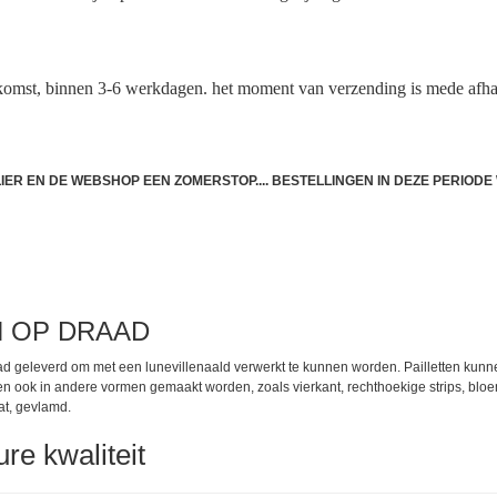
komst, binnen 3-6 werkdagen. het moment van verzending is mede afha
TLIER EN DE WEBSHOP EEN ZOMERSTOP.... BESTELLINGEN IN DEZE PERIO
N OP DRAAD
ad geleverd om met een lunevillenaald verwerkt te kunnen worden. Pailletten kunnen
nnen ook in andere vormen gemaakt worden, zoals vierkant, rechthoekige strips, bl
mat, gevlamd.
ure kwaliteit