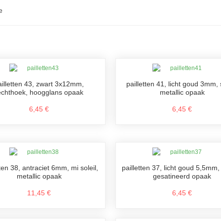
e
ailletten 43, zwart 3x12mm,
pailletten 41, licht goud 3mm, s
echthoek, hoogglans opaak
metallic opaak
6,45 €
6,45 €
tten 38, antraciet 6mm, mi soleil,
pailletten 37, licht goud 5,5mm,
metallic opaak
gesatineerd opaak
11,45 €
6,45 €