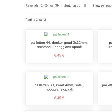
Resultaten 1 - 24 van 39
per pag
Sorteren op
Show
Pagina 1 van 2
pailletten 44, donker goud 3x12mm,
p
rechthoek, hoogglans opaak
r
6,45 €
pailletten 39, zwart 4mm, soleil,
paille
hoogglans opaak
6,45 €