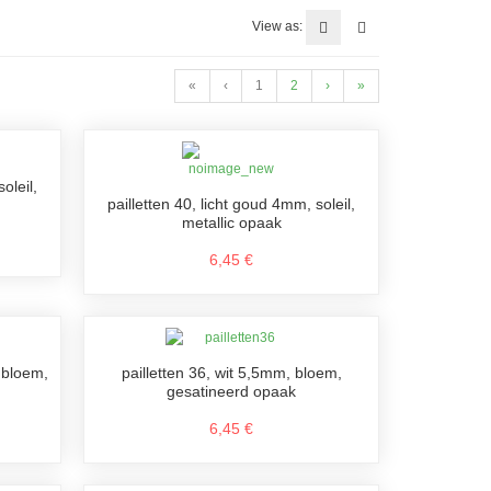
View as:
«
‹
1
2
›
»
oleil,
pailletten 40, licht goud 4mm, soleil,
metallic opaak
6,45 €
 bloem,
pailletten 36, wit 5,5mm, bloem,
gesatineerd opaak
6,45 €