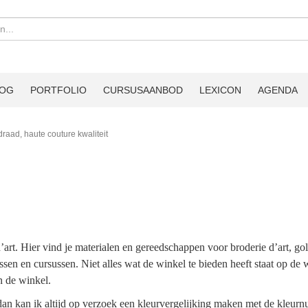
LOG
PORTFOLIO
CURSUSAANBOD
LEXICON
AGENDA
 draad, haute couture kwaliteit
t. Hier vind je materialen en gereedschappen voor broderie d’art, go
ssen en cursussen. Niet alles wat de winkel te bieden heeft staat op de 
n de winkel.
, dan kan ik altijd op verzoek een kleurvergelijking maken met de kle