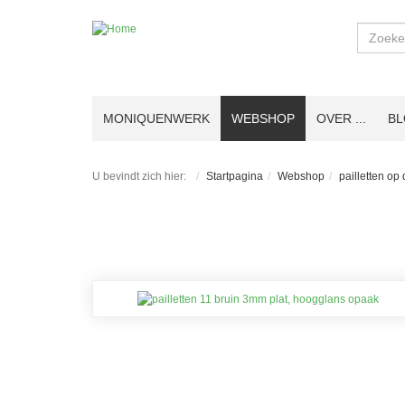
Zoeken
MONIQUENWERK
WEBSHOP
OVER ...
B
U bevindt zich hier:
Startpagina
Webshop
pailletten op