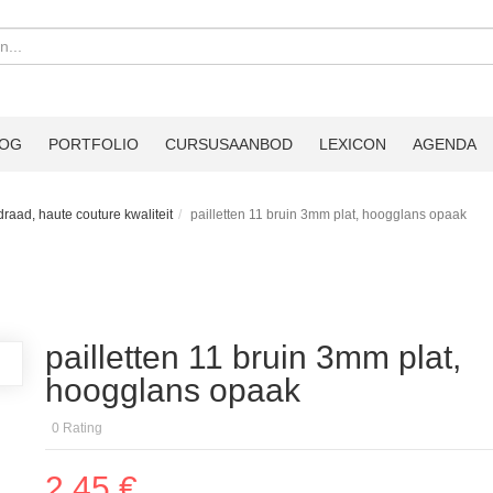
LOG
PORTFOLIO
CURSUSAANBOD
LEXICON
AGENDA
 draad, haute couture kwaliteit
pailletten 11 bruin 3mm plat, hoogglans opaak
pailletten 11 bruin 3mm plat,
hoogglans opaak
0
Rating
2,45 €