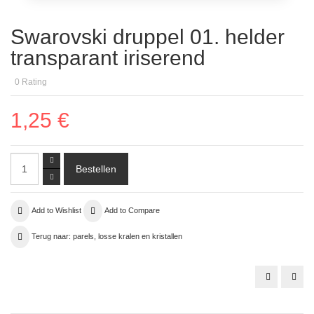
Swarovski druppel 01. helder
transparant iriserend
0
Rating
1,25 €
Add to Wishlist
Add to Compare
Terug naar: parels, losse kralen en kristallen
zoetwater
bron
parels
paill
zwart
4m
glad