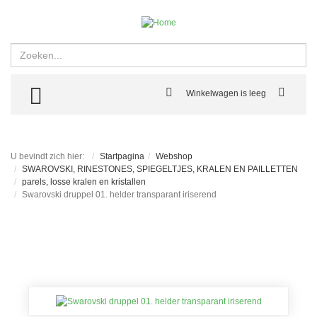
Zoeken
TOGGLE MENU
Winkelwagen is leeg
U bevindt zich hier:
Startpagina
Webshop
SWAROVSKI, RINESTONES, SPIEGELTJES, KRALEN EN PAILLETTEN
parels, losse kralen en kristallen
Swarovski druppel 01. helder transparant iriserend