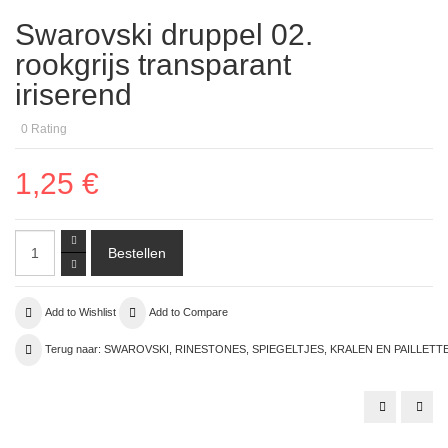
Swarovski druppel 02.
rookgrijs transparant
iriserend
0
Rating
1,25 €
Add to Wishlist
Add to Compare
Terug naar: SWAROVSKI, RINESTONES, SPIEGELTJES, KRALEN EN PAILLETT
Swarovski
01.
druppel
kraa
03.
lila
diep
tran