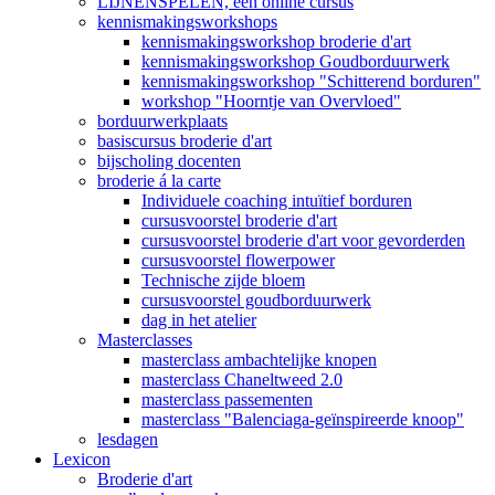
LIJNENSPELEN, een online cursus
kennismakingsworkshops
kennismakingsworkshop broderie d'art
kennismakingsworkshop Goudborduurwerk
kennismakingsworkshop "Schitterend borduren"
workshop "Hoorntje van Overvloed"
borduurwerkplaats
basiscursus broderie d'art
bijscholing docenten
broderie á la carte
Individuele coaching intuïtief borduren
cursusvoorstel broderie d'art
cursusvoorstel broderie d'art voor gevorderden
cursusvoorstel flowerpower
Technische zijde bloem
cursusvoorstel goudborduurwerk
dag in het atelier
Masterclasses
masterclass ambachtelijke knopen
masterclass Chaneltweed 2.0
masterclass passementen
masterclass "Balenciaga-geïnspireerde knoop"
lesdagen
Lexicon
Broderie d'art