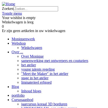
Zoeken
Toggle menu
Your wishlist is empty
Winkelwagen is leeg
0
Er zijn geen artikelen in uw winkelwagen
Moniquenwerk
Webshop
Winkelwagen
Over ...
Over Monique
samenwerking met ontwerpers en couturiers
het atelier
young talents regeling
"Meet the Maker" in het atelier
stage in het atelier
Immaterieel erfgoed
Blog
Inhoud blogs
portfolio
Cursusaanbod
jaarcursus koraal 3D borduren