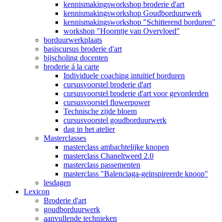
kennismakingsworkshop broderie d'art
kennismakingsworkshop Goudborduurwerk
kennismakingsworkshop "Schitterend borduren"
workshop "Hoorntje van Overvloed"
borduurwerkplaats
basiscursus broderie d'art
bijscholing docenten
broderie á la carte
Individuele coaching intuïtief borduren
cursusvoorstel broderie d'art
cursusvoorstel broderie d'art voor gevorderden
cursusvoorstel flowerpower
Technische zijde bloem
cursusvoorstel goudborduurwerk
dag in het atelier
Masterclasses
masterclass ambachtelijke knopen
masterclass Chaneltweed 2.0
masterclass passementen
masterclass "Balenciaga-geïnspireerde knoop"
lesdagen
Lexicon
Broderie d'art
goudborduurwerk
aanvullende technieken