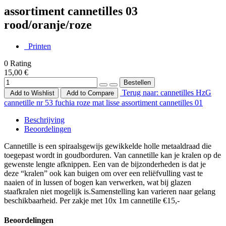
assortiment cannetilles 03
rood/oranje/roze
Printen
0
Rating
15,00 €
Terug naar: cannetilles HzG
Add to Wishlist
Add to Compare
cannetille nr 53 fuchia roze mat lisse
assortiment cannetilles 01
Beschrijving
Beoordelingen
Cannetille is een spiraalsgewijs gewikkelde holle metaaldraad die
toegepast wordt in goudborduren. Van cannetille kan je kralen op de
gewenste lengte afknippen. Een van de bijzonderheden is dat je
deze “kralen” ook kan buigen om over een reliëfvulling vast te
naaien of in lussen of bogen kan verwerken, wat bij glazen
staafkralen niet mogelijk is.Samenstelling kan varieren naar gelang
beschikbaarheid. Per zakje met 10x 1m cannetille €15,-
Beoordelingen