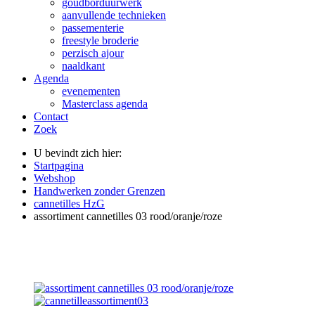
goudborduurwerk
aanvullende technieken
passementerie
freestyle broderie
perzisch ajour
naaldkant
Agenda
evenementen
Masterclass agenda
Contact
Zoek
U bevindt zich hier:
Startpagina
Webshop
Handwerken zonder Grenzen
cannetilles HzG
assortiment cannetilles 03 rood/oranje/roze