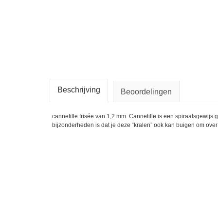
Beschrijving
Beoordelingen
cannetille frisée van 1,2 mm. Cannetille is een spiraalsgewij
bijzonderheden is dat je deze “kralen” ook kan buigen om over e