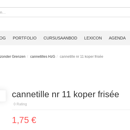
LOG
PORTFOLIO
CURSUSAANBOD
LEXICON
AGENDA
zonder Grenzen
cannetilles HzG
cannetille nr 11 koper frisée
cannetille nr 11 koper frisée
0
Rating
1,75 €