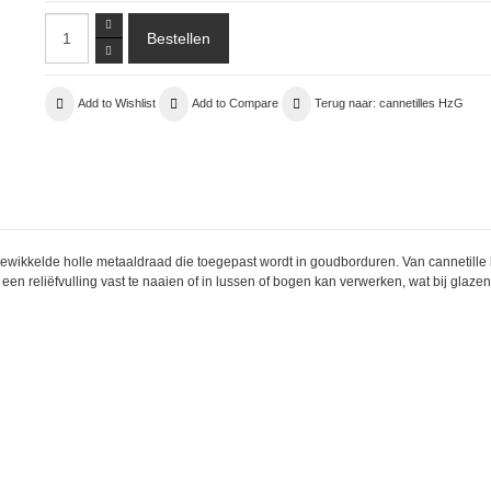
Add to Wishlist
Add to Compare
Terug naar: cannetilles HzG
s gewikkelde holle metaaldraad die toegepast wordt in goudborduren. Van cannetill
en reliëfvulling vast te naaien of in lussen of bogen kan verwerken, wat bij glazen 