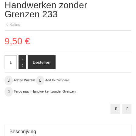
Handwerken zonder
Grenzen 233
0
Rating
9,50 €
Add to Wishlist
Add to Compare
Terug naar: Handwerken zonder Grenzen
Handwerke
Han
zonder
zond
Grenzen
Gre
pakket
232
Beschrijving