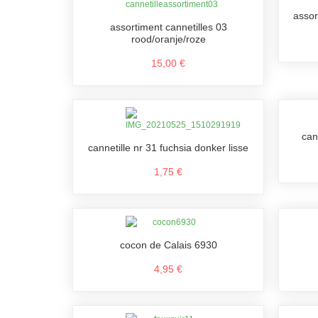
assor
assortiment cannetilles 03
rood/oranje/roze
15,00 €
can
cannetille nr 31 fuchsia donker lisse
1,75 €
cocon de Calais 6930
4,95 €