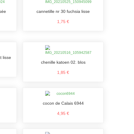
isée
cannetille nr 30 fuchsia lisse
1,75 €
t lisse
chenille katoen 02. blos
1,85 €
cocon de Calais 6944
4,95 €