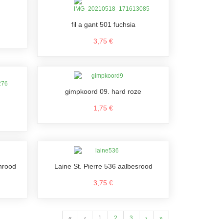
fil a gant 501 fuchsia
3,75 €
gimpkoord 09. hard roze
1,75 €
enrood
Laine St. Pierre 536 aalbesrood
3,75 €
«
‹
1
2
3
›
»