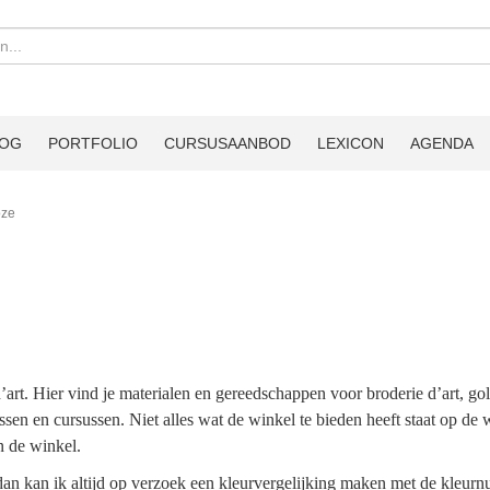
LOG
PORTFOLIO
CURSUSAANBOD
LEXICON
AGENDA
oze
t. Hier vind je materialen en gereedschappen voor broderie d’art, go
ssen en cursussen. Niet alles wat de winkel te bieden heeft staat op de 
n de winkel.
, dan kan ik altijd op verzoek een kleurvergelijking maken met de kle