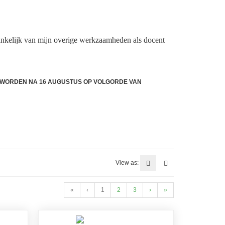
nkelijk van mijn overige werkzaamheden als docent
DE WORDEN NA 16 AUGUSTUS OP VOLGORDE VAN
View as:
«
‹
1
2
3
›
»