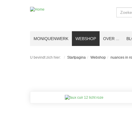
Zoeken
MONIQUENWERK
WEBSHOP
OVER ...
B
U bevindt zich hier:
Startpagina
Webshop
nuances in r