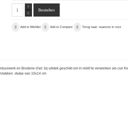
Add to Wishlist
Add to Compare
Terug naar: nuances in roze
duurwerk en Broderie d'art. bij uitstek geschikt om in reliëf te verwerken als cuir f
ervlakken. stukje van 10x14 cm