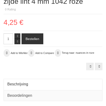
zijde lint 4 mm 1042 roze
0
Rating
4,25 €
Add to Wishlist
Add to Compare
Terug naar: nuances in roze
zoetwater
asso
parels
cann
roze
03
rood
Beschrijving
Beoordelingen