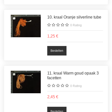
10. kraal Oranje silverline tube
0
Rating
1,25 €
11. kraal Warm goud opaak 3
facetten
0
Rating
2,45 €