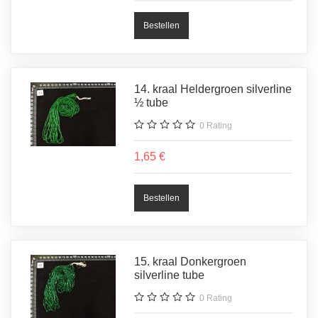
14. kraal Heldergroen silverline
½ tube
0
Rating
1,65 €
15. kraal Donkergroen
silverline tube
0
Rating